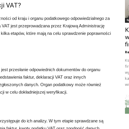
cji VAT?
żności od kraju i organu podatkowego odpowiedzialnego za
N
a VAT jest przeprowadzana przez Krajową Administrację
K
ilka etapów, które mają na celu sprawdzenie poprawności
w
f
Re
Ks
fi
 jest przesłanie odpowiednich dokumentów do organu
wy
dstawienia faktur, deklaracji VAT oraz innych
ka
wi
 zgłoszonych danych. Organ podatkowy może również
 w celu dokładniejszej weryfikacji.
ystępuje do ich analizy. W tym etapie sprawdzane są
ia faktur, kwoty podatku VAT oraz zgodność danych