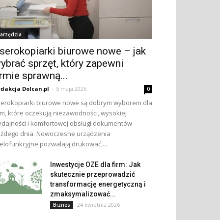
arzędzia
serokopiarki biurowe nowe – jak
ybrać sprzęt, który zapewni
irmie sprawną...
dakcja Dolcan.pl
-
5 maja 2026
0
erokopiarki biurowe nowe są dobrym wyborem dla
rm, które oczekują niezawodności, wysokiej
dajności i komfortowej obsługi dokumentów
żdego dnia. Nowoczesne urządzenia
elofunkcyjne pozwalają drukować,...
Inwestycje OZE dla firm: Jak
skutecznie przeprowadzić
transformację energetyczną i
zmaksymalizować...
24 kwietnia 2026
Biznes