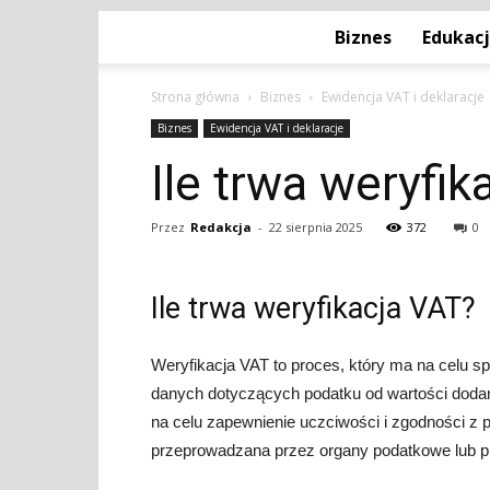
Biznes
Edukac
Strona główna
Biznes
Ewidencja VAT i deklaracje
Biznes
Ewidencja VAT i deklaracje
Ile trwa weryfik
Przez
Redakcja
-
22 sierpnia 2025
372
0
Ile trwa weryfikacja VAT?
Weryfikacja VAT to proces, który ma na celu 
danych dotyczących podatku od wartości dodan
na celu zapewnienie uczciwości i zgodności z
przeprowadzana przez organy podatkowe lub prz