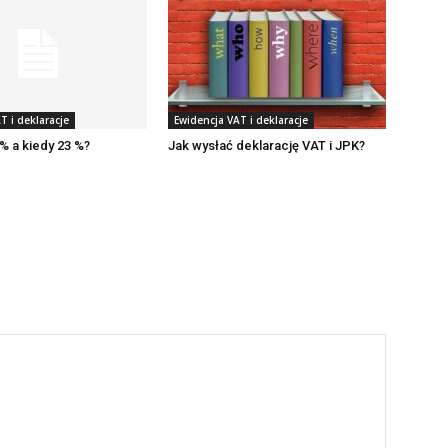
T i deklaracje
Ewidencja VAT i deklaracje
% a kiedy 23 %?
Jak wysłać deklarację VAT i JPK?