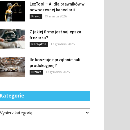
LexTool – AI dla prawników w
nowoczesnej kancelarii
19 marca 2026
Prawo
Z jakiej firmy jest najlepsza
frezarka?
17 grudnia 2025
Narzędzia
Ile kosztuje sprzątanie hali
produkcyjnej?
17 grudnia 2025
Biznes
Kategorie
tegorie