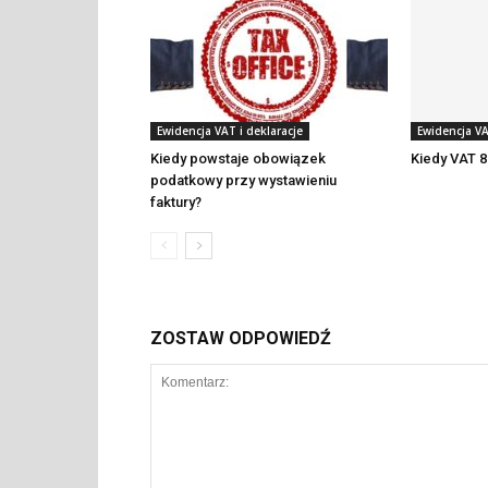
Ewidencja VAT i deklaracje
Ewidencja VA
Kiedy powstaje obowiązek
Kiedy VAT 8
podatkowy przy wystawieniu
faktury?
ZOSTAW ODPOWIEDŹ