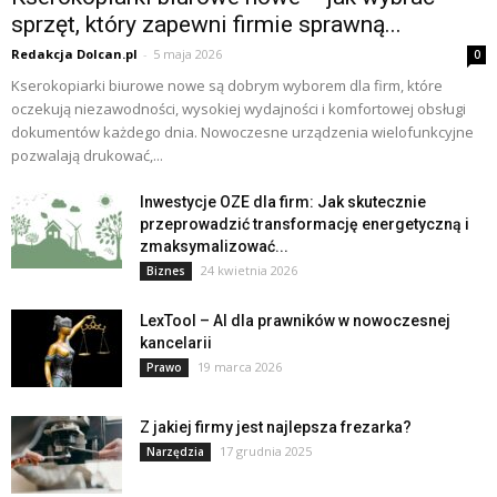
sprzęt, który zapewni firmie sprawną...
Redakcja Dolcan.pl
-
5 maja 2026
0
Kserokopiarki biurowe nowe są dobrym wyborem dla firm, które
oczekują niezawodności, wysokiej wydajności i komfortowej obsługi
dokumentów każdego dnia. Nowoczesne urządzenia wielofunkcyjne
pozwalają drukować,...
Inwestycje OZE dla firm: Jak skutecznie
przeprowadzić transformację energetyczną i
zmaksymalizować...
24 kwietnia 2026
Biznes
LexTool – AI dla prawników w nowoczesnej
kancelarii
19 marca 2026
Prawo
Z jakiej firmy jest najlepsza frezarka?
17 grudnia 2025
Narzędzia