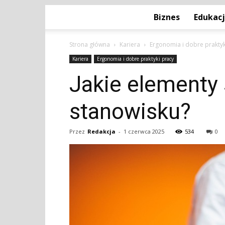
Biznes
Edukac
Strona główna
Kariera
Ergonomia i dobre praktyk
Kariera
Ergonomia i dobre praktyki pracy
Jakie elementy 
stanowisku?
Przez
Redakcja
-
1 czerwca 2025
534
0