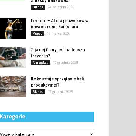
zmaksymalizować...
24 kwietnia 2026
Biznes
LexTool – AI dla prawników w
nowoczesnej kancelarii
19 marca 2026
Prawo
Z jakiej firmy jest najlepsza
frezarka?
17 grudnia 2025
Narzędzia
Ile kosztuje sprzątanie hali
produkcyjnej?
17 grudnia 2025
Biznes
Kategorie
tegorie