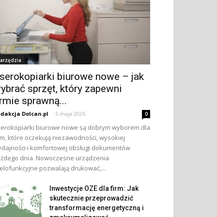
arzędzia
serokopiarki biurowe nowe – jak
ybrać sprzęt, który zapewni
irmie sprawną...
dakcja Dolcan.pl
-
5 maja 2026
0
erokopiarki biurowe nowe są dobrym wyborem dla
rm, które oczekują niezawodności, wysokiej
dajności i komfortowej obsługi dokumentów
żdego dnia. Nowoczesne urządzenia
elofunkcyjne pozwalają drukować,...
Inwestycje OZE dla firm: Jak
skutecznie przeprowadzić
transformację energetyczną i