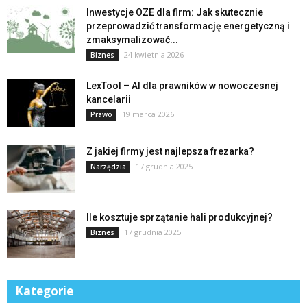
Inwestycje OZE dla firm: Jak skutecznie
przeprowadzić transformację energetyczną i
zmaksymalizować...
24 kwietnia 2026
Biznes
LexTool – AI dla prawników w nowoczesnej
kancelarii
19 marca 2026
Prawo
Z jakiej firmy jest najlepsza frezarka?
17 grudnia 2025
Narzędzia
Ile kosztuje sprzątanie hali produkcyjnej?
17 grudnia 2025
Biznes
Kategorie