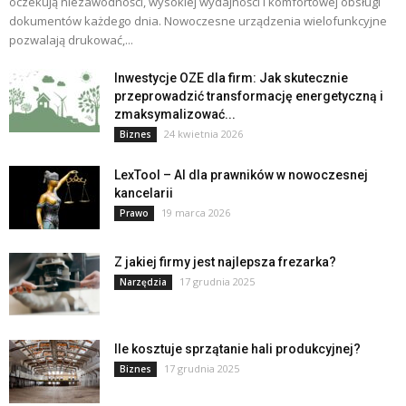
oczekują niezawodności, wysokiej wydajności i komfortowej obsługi
dokumentów każdego dnia. Nowoczesne urządzenia wielofunkcyjne
pozwalają drukować,...
Inwestycje OZE dla firm: Jak skutecznie
przeprowadzić transformację energetyczną i
zmaksymalizować...
24 kwietnia 2026
Biznes
LexTool – AI dla prawników w nowoczesnej
kancelarii
19 marca 2026
Prawo
Z jakiej firmy jest najlepsza frezarka?
17 grudnia 2025
Narzędzia
Ile kosztuje sprzątanie hali produkcyjnej?
17 grudnia 2025
Biznes