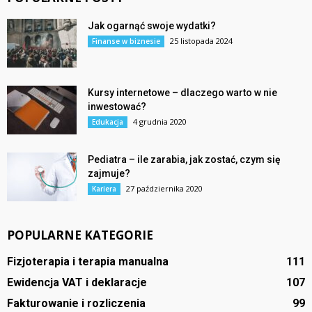
Jak ogarnąć swoje wydatki?
25 listopada 2024
Finanse w biznesie
Kursy internetowe – dlaczego warto w nie
inwestować?
4 grudnia 2020
Edukacja
Pediatra – ile zarabia, jak zostać, czym się
zajmuje?
27 października 2020
Kariera
POPULARNE KATEGORIE
Fizjoterapia i terapia manualna
111
Ewidencja VAT i deklaracje
107
Fakturowanie i rozliczenia
99