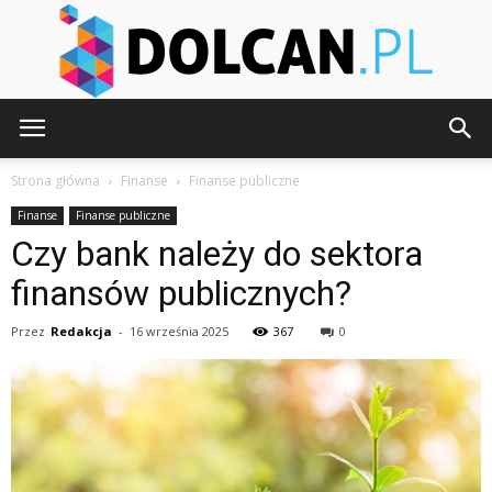
Dolcan.pl
Strona główna
Finanse
Finanse publiczne
Finanse
Finanse publiczne
Czy bank należy do sektora
finansów publicznych?
Przez
Redakcja
-
16 września 2025
367
0