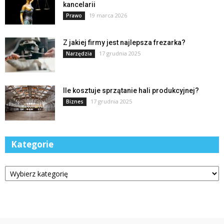
kancelarii
19 marca 2026
Prawo
Z jakiej firmy jest najlepsza frezarka?
17 grudnia 2025
Narzędzia
Ile kosztuje sprzątanie hali produkcyjnej?
17 grudnia 2025
Biznes
Kategorie
Kategorie