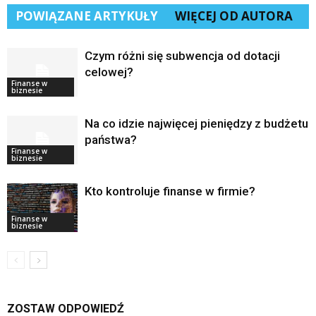
POWIĄZANE ARTYKUŁY
WIĘCEJ OD AUTORA
Czym różni się subwencja od dotacji
celowej?
Finanse w
biznesie
Na co idzie najwięcej pieniędzy z budżetu
państwa?
Finanse w
biznesie
Kto kontroluje finanse w firmie?
Finanse w
biznesie
ZOSTAW ODPOWIEDŹ