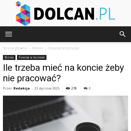
Dolcan.pl
Strona główna
Biznes
Finanse w biznesie
Biznes
Finanse w biznesie
Ile trzeba mieć na koncie żeby
nie pracować?
Przez
Redakcja
-
23 stycznia 2025
278
0