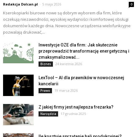
Redakcja Dolcan.pl
-
5 maja 2026
0
Kserokopiarki biurowe nowe są dobrym wyborem dla firm, które
oczekują niezawodności, wysokiej wydajności i komfortowej obsługi
dokumentów każdego dnia. Nowoczesne urządzenia wielofunkcyjne
pozwalają drukować,...
Inwestycje OZE dla firm: Jak skutecznie
przeprowadzić transformację energetyczną i
zmaksymalizować...
24 kwietnia 2026
Biznes
LexTool – AI dla prawników w nowoczesnej
kancelarii
19 marca 2026
Prawo
Z jakiej firmy jest najlepsza frezarka?
17 grudnia 2025
Narzędzia
Ile kosztuje sprzątanie hali produkcyjnej?