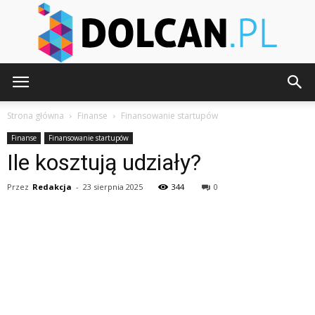
Dolcan.pl
Strona główna
Finanse
Finansowanie startupów
Finanse
Finansowanie startupów
Ile kosztują udziały?
Przez
Redakcja
-
23 sierpnia 2025
344
0