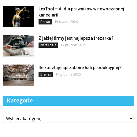
LexTool – AI dla prawników w nowoczesnej
kancelarii
19 marca 2026
Prawo
Z jakiej firmy jest najlepsza frezarka?
17 grudnia 2025
Narzędzia
Ile kosztuje sprzątanie hali produkcyjnej?
17 grudnia 2025
Biznes
Kategorie
Kategorie