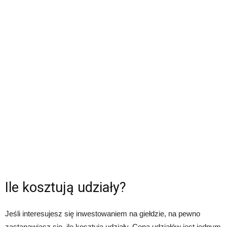
Ile kosztują udziały?
Jeśli interesujesz się inwestowaniem na giełdzie, na pewno
zastanawiasz się, ile kosztują udziały. Cena udziałów jest jednym