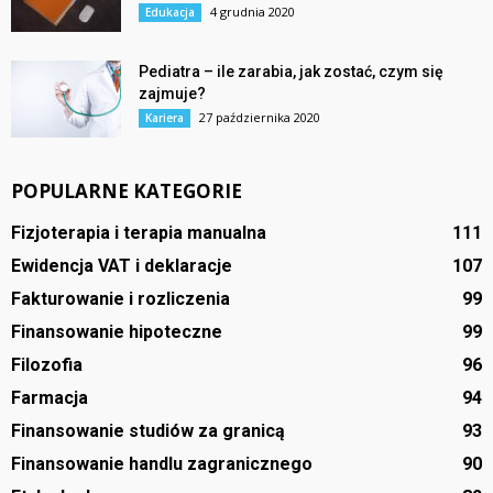
4 grudnia 2020
Edukacja
Pediatra – ile zarabia, jak zostać, czym się
zajmuje?
27 października 2020
Kariera
POPULARNE KATEGORIE
Fizjoterapia i terapia manualna
111
Ewidencja VAT i deklaracje
107
Fakturowanie i rozliczenia
99
Finansowanie hipoteczne
99
Filozofia
96
Farmacja
94
Finansowanie studiów za granicą
93
Finansowanie handlu zagranicznego
90