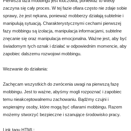
Pierwsza faza mobbingu jest kluczowa, ponieważ to wtedy
zaczyna się cały proces. W tej fazie ofiara często nie zdaje sobie
sprawy, że jest nękana, ponieważ mobberzy działają subtelnie i
manipulują sytuacją. Charakterystycznymi cechami pierwszej
fazy mobbingu są izolacja, manipulacja informacjami, subtelne
znęcanie się oraz manipulacja emocjonalna. Ważne jest, aby być
świadomym tych oznak i działać w odpowiednim momencie, aby
zapobiec dalszemu rozwojowi mobbingu.
Wezwanie do działania:
Zachęcam wszystkich do zwrócenia uwagi na pierwszą fazę
mobbingu. Jest to ważne, abyśmy mogli rozpoznać i zapobiec
temu nieakceptowalnemu zachowaniu. Bądźmy czujni i
wspierajmy osoby, które mogą być ofiarami mobbingu. Razem
możemy stworzyć bezpieczne i szanujące środowisko pracy.
Link tagu HTML: