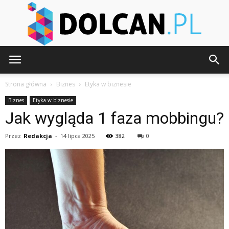
Dolcan.pl
Strona główna
Biznes
Etyka w biznesie
Biznes
Etyka w biznesie
Jak wygląda 1 faza mobbingu?
Przez
Redakcja
-
14 lipca 2025
382
0