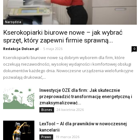
Narzędzia
Kserokopiarki biurowe nowe – jak wybrać
sprzęt, który zapewni firmie sprawną...
Redakcja Dolcan.pl
-
5 maja 2026
0
Kserokopiarki biurowe nowe są dobrym wyborem dla firm, które
oczekują niezawodności, wysokiej wydajności i komfortowej obsługi
dokumentów każdego dnia. Nowoczesne urządzenia wielofunkcyjne
pozwalają drukować,...
Inwestycje OZE dla firm: Jak skutecznie
przeprowadzić transformację energetyczną i
zmaksymalizować...
24 kwietnia 2026
Biznes
LexTool – AI dla prawników w nowoczesnej
kancelarii
19 marca 2026
Prawo