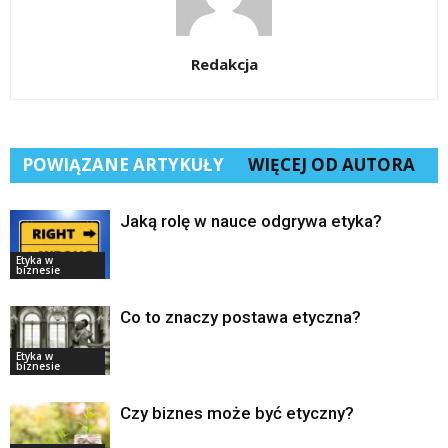
Redakcja
POWIĄZANE ARTYKUŁY
WIĘCEJ OD AUTORA
Jaką rolę w nauce odgrywa etyka?
Etyka w
biznesie
Co to znaczy postawa etyczna?
Etyka w
biznesie
Czy biznes może być etyczny?