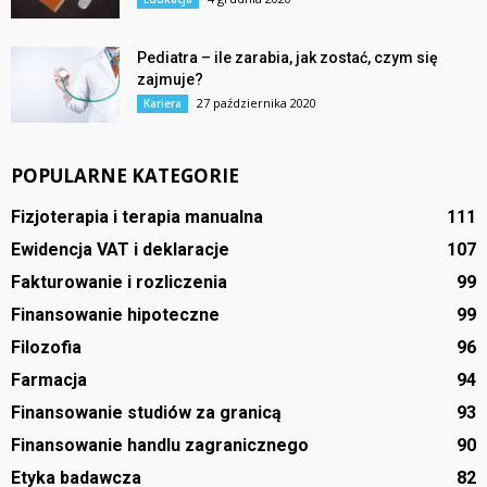
Pediatra – ile zarabia, jak zostać, czym się
zajmuje?
27 października 2020
Kariera
POPULARNE KATEGORIE
Fizjoterapia i terapia manualna
111
Ewidencja VAT i deklaracje
107
Fakturowanie i rozliczenia
99
Finansowanie hipoteczne
99
Filozofia
96
Farmacja
94
Finansowanie studiów za granicą
93
Finansowanie handlu zagranicznego
90
Etyka badawcza
82