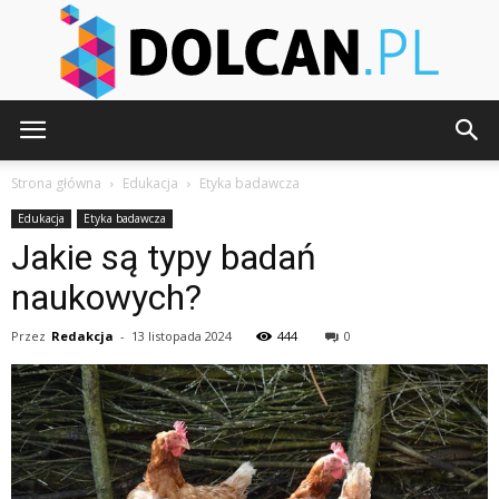
Dolcan.pl
Strona główna
Edukacja
Etyka badawcza
Edukacja
Etyka badawcza
Jakie są typy badań
naukowych?
Przez
Redakcja
-
13 listopada 2024
444
0