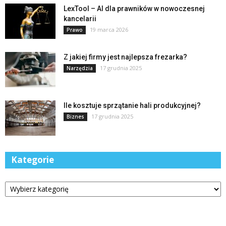
LexTool – AI dla prawników w nowoczesnej
kancelarii
19 marca 2026
Prawo
Z jakiej firmy jest najlepsza frezarka?
17 grudnia 2025
Narzędzia
Ile kosztuje sprzątanie hali produkcyjnej?
17 grudnia 2025
Biznes
Kategorie
Kategorie