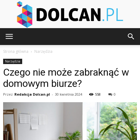
Dolcan.pl
Strona główna
Narzędzia
Narzędzia
Czego nie może zabraknąć w
domowym biurze?
Przez
Redakcja Dolcan.pl
-
30 kwietnia 2024
558
0