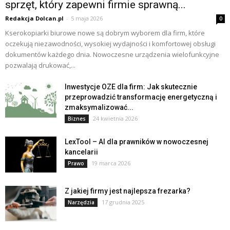
sprzęt, który zapewni firmie sprawną...
Redakcja Dolcan.pl
-
5 maja 2026
0
Kserokopiarki biurowe nowe są dobrym wyborem dla firm, które
oczekują niezawodności, wysokiej wydajności i komfortowej obsługi
dokumentów każdego dnia. Nowoczesne urządzenia wielofunkcyjne
pozwalają drukować,...
Inwestycje OZE dla firm: Jak skutecznie
przeprowadzić transformację energetyczną i
zmaksymalizować...
24 kwietnia 2026
Biznes
LexTool – AI dla prawników w nowoczesnej
kancelarii
19 marca 2026
Prawo
Z jakiej firmy jest najlepsza frezarka?
17 grudnia 2025
Narzędzia