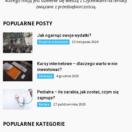
którego misją jest dzielenie się wiedzą z czytelnikami na tematy
związane z przedsiębiorczością.
POPULARNE POSTY
Jak ogarnąć swoje wydatki?
25 listopada 2024
Finanse w biznesie
Kursy internetowe – dlaczego warto w nie
inwestować?
4 grudnia 2020
Edukacja
Pediatra – ile zarabia, jak zostać, czym się
zajmuje?
27 października 2020
Kariera
POPULARNE KATEGORIE